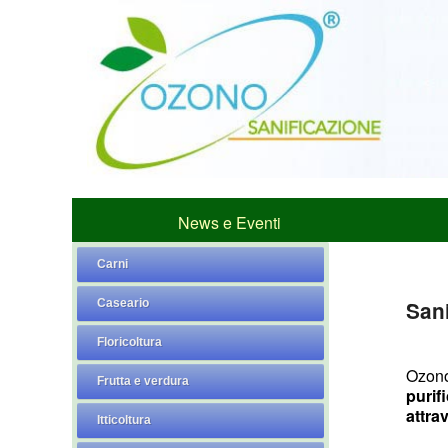
News e Eventi
Carni
Caseario
San
Floricoltura
Ozon
Frutta e verdura
purif
attra
Itticoltura