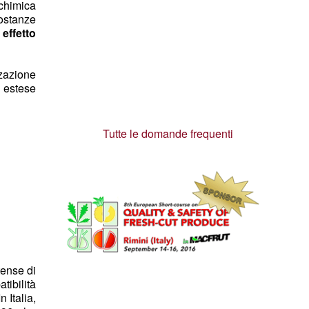
 chimica
sostanze
effetto
zzazione
o estese
Tutte le domande frequenti
tense di
tibilità
 Italia,