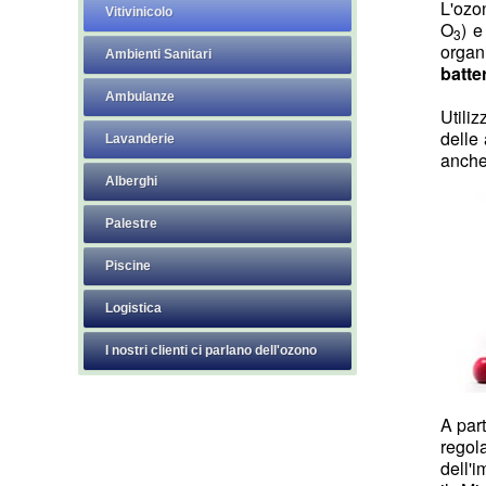
L'ozo
Vitivinicolo
O
) e
3
organ
Ambienti Sanitari
batter
Ambulanze
Utiliz
delle
Lavanderie
anche 
Alberghi
Palestre
Piscine
Logistica
I nostri clienti ci parlano dell'ozono
A part
regol
dell'i