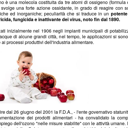
no è una molecola costituita da tre atomi di ossigeno (formula
 svolge una forte azione ossidante, in grado di reagire con 
iche ed inorganiche; peculiarità che si traduce in un
potente 
icida, fungicida e inattivante dei virus, noto fin dal 1890.
zati inizialmente nel 1906 negli impianti municipali di potabili
 acque di alcune grandi città, nel tempo, le applicazioni si son
ai processi produttivi dell'industria alimentare.
ire dal 26 giugno del 2001 la F.D.A., - l'ente governativo statuni
amentazione dei prodotti alimentari - ha convalidato la compa
mpiego dell'ozono "nelle misure stabilite" con le attività umane. In