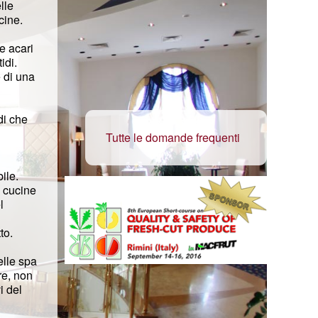
lle
cine.
 e acari
idi.
 di una
di che
Tutte le domande frequenti
ile.
e cucine
l
to.
elle spa
re, non
i del