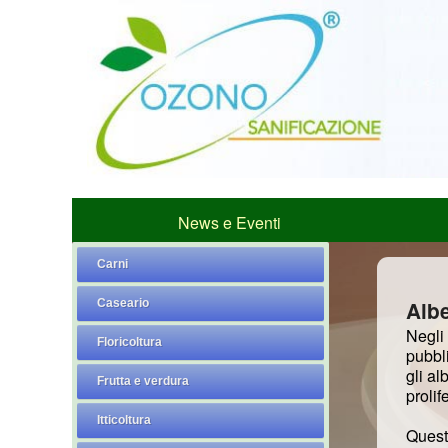
News e Eventi
Carni
Caseario
Alb
Negli 
Floricoltura
pubbli
gli al
Frutta e verdura
prolif
Itticoltura
Quest