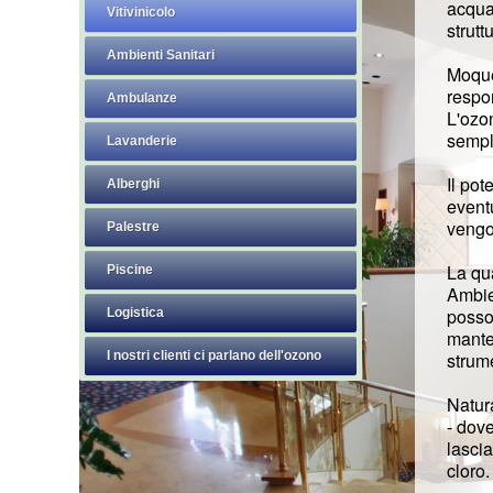
acqua 
Vitivinicolo
strutt
Ambienti Sanitari
Moquet
respon
Ambulanze
L'ozo
sempli
Lavanderie
Il pot
Alberghi
eventu
vengo
Palestre
La qua
Piscine
Ambien
posso
Logistica
manten
I nostri clienti ci parlano dell'ozono
strume
Natur
- dove
lascia
cloro.