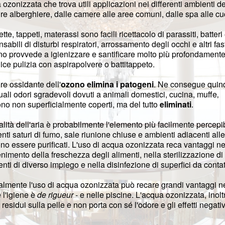
ozonizzata che trova utili applicazioni nei differenti ambienti de
ure alberghiere, dalle camere alle aree comuni, dalle spa alle cu
te, tappeti, materassi sono facili ricettacolo di parassiti, batteri
sabili di disturbi respiratori, arrossamento degli occhi e altri fast
no provvede a igienizzare e santificare molto più profondamente
ce pulizia con aspirapolvere o battitappeto.
ere ossidante dell'
ozono elimina i patogeni
. Ne consegue quin
ali odori sgradevoli dovuti a animali domestici, cucina, muffe‚
no non superficialmente coperti, ma del tutto
eliminati
.
lità dell'aria è probabilmente l'elemento più facilmente percepib
ti saturi di fumo, sale riunione chiuse e ambienti adiacenti all
no essere purificati. L'uso di acqua ozonizzata reca vantaggi ne
imento della freschezza degli alimenti, nella sterilizzazione di
nti di diverso impiego e nella disinfezione di superfici da contat
almente l'uso di acqua ozonizzata può recare grandi vantaggi n
 l'igiene è
de rigueur
- e nelle piscine. L'acqua ozonizzata, inolt
 residui sulla pelle e non porta con sé l'odore e gli effetti negativ