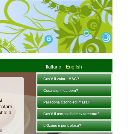
Italiano
English
Cos'è il valore MAC?
Cosa significa ppm?
si
Paragona Ozono ed Imazalil
icolare
hio di
Cos'è il tempo di dimezzamento?
L'Ozono è pericoloso?
 e