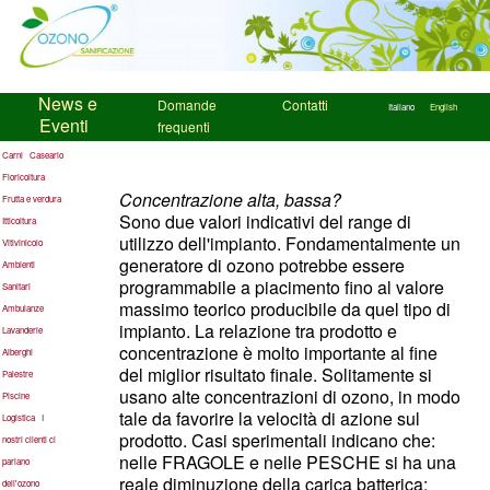
News e
Domande
Contatti
Italiano
English
Eventi
frequenti
Carni
Caseario
Floricoltura
Concentrazione alta, bassa?
Frutta e verdura
Sono due valori indicativi del range di
Itticoltura
utilizzo dell'impianto. Fondamentalmente un
Vitivinicolo
generatore di ozono potrebbe essere
Ambienti
programmabile a piacimento fino al valore
Sanitari
massimo teorico producibile da quel tipo di
Ambulanze
impianto. La relazione tra prodotto e
Lavanderie
concentrazione è molto importante al fine
Alberghi
del miglior risultato finale. Solitamente si
Palestre
usano alte concentrazioni di ozono, in modo
Piscine
tale da favorire la velocità di azione sul
Logistica
I
prodotto. Casi sperimentali indicano che:
nostri clienti ci
nelle FRAGOLE e nelle PESCHE si ha una
parlano
reale diminuzione della carica batterica;
dell'ozono